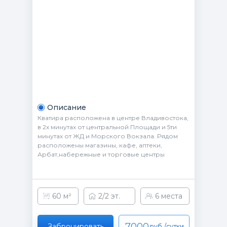
Описание
Кватира расположена в центре Владивостока,
в 2х минутах от центральной Площади и 5ти
минутах от ЖД и Морского Вокзала. Рядом
расположены магазины, кафе, аптеки,
Арбат,набережные и торговые центры
60 м²
2/2 эт.
6 места
7000
Забронировать
руб./сутки