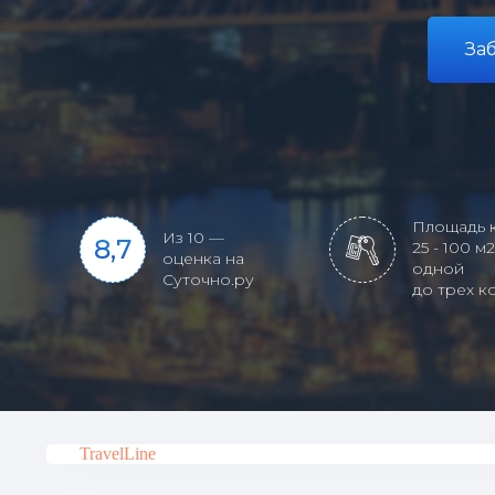
За
Площадь 
Из 10 —
8,7
25 - 100 м2
оценка на
одной
Суточно.ру
до трех к
TravelLine