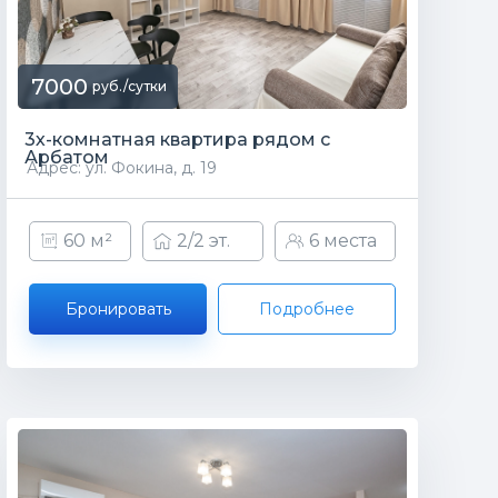
7000
руб./сутки
3х-комнатная квартира рядом с
Арбатом
Адрес: ул. Фокина, д. 19
60 м²
2/2 эт.
6 места
Бронировать
Подробнее